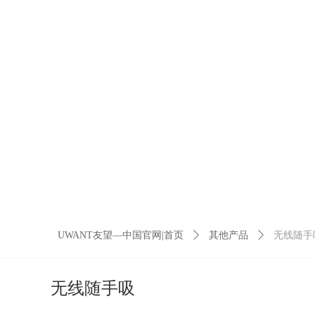
UWANT友望—中国官网|首页
ꄲ
其他产品
ꄲ
无线随手
无线随手吸